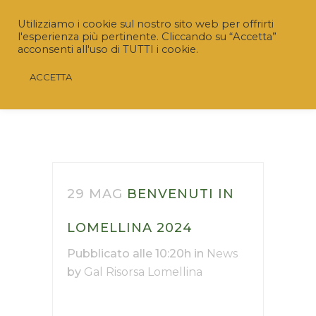
Utilizziamo i cookie sul nostro sito web per offrirti
l'esperienza più pertinente. Cliccando su “Accetta”
acconsenti all'uso di TUTTI i cookie.
ACCETTA
Riaperto il Bando “SRD04 – Investimenti non
29 MAG
BENVENUTI IN
produttivi agricoli con finalità ambientale”
LOMELLINA 2024
Nuovo termine:
20 luglio 2026 ore 16.00
Pubblicato alle 10:20h
in
News
by
Gal Risorsa Lomellina