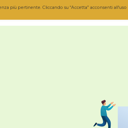
rienza più pertinente. Cliccando su “Accetta” acconsenti all'uso 
O
AMMINISTRAZIONE TRASPARENTE
BANDI
MONITORAGGI