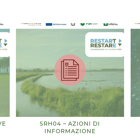
Riaperto il Bando “SRD04 – Investimenti non produttiv
agricoli con finalità ambientale”
Nuovo termine:
20 luglio 2026 ore 16.00
VE
SRH04 – AZIONI DI
INFORMAZIONE