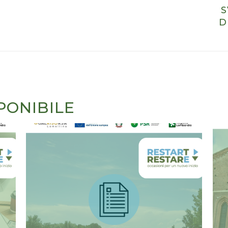
S
D
PONIBILE