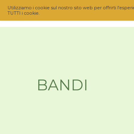
Utilizziamo i cookie sul nostro sito web per offrirti l'espe
TUTTI i cookie.
HOME
CHI SIAM
BANDI