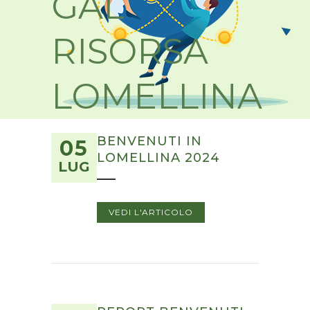
GAL
RISORSA
LOMELLINA
Riaperto il Bando “SRD04 – Investimenti non
BENVENUTI IN
05
produttivi agricoli con finalità ambientale”
LOMELLINA 2024
LUG
Nuovo termine:
20 luglio 2026 ore 16.00
VEDI L'ARTICOLO