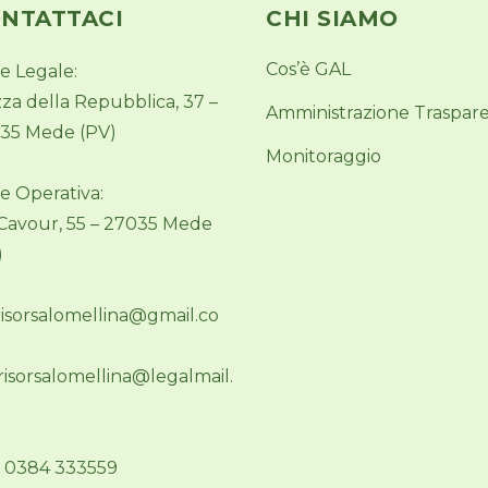
NTATTACI
CHI SIAMO
Cos’è GAL
e Legale:
zza della Repubblica, 37 –
Amministrazione Traspar
35 Mede (PV)
Monitoraggio
e Operativa:
 Cavour, 55 – 27035 Mede
)
risorsalomellina@gmail.co
.risorsalomellina@legalmail.
.: 0384 333559