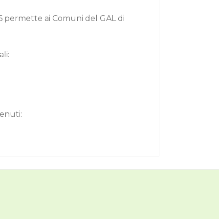
6
permette ai Comuni del GAL di
li:
enuti: