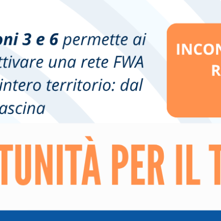
Riaperto il Bando “SRD04 – Investimenti non produttiv
agricoli con finalità ambientale”
Nuovo termine:
20 luglio 2026 ore 16.00