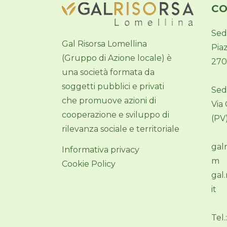
CO
Sed
Gal Risorsa Lomellina
Pia
(Gruppo di Azione locale) è
270
una società formata da
soggetti pubblici e privati
Sed
che promuove azioni di
Via
cooperazione e sviluppo di
(PV
rilevanza sociale e territoriale
gal
Informativa privacy
m
Cookie Policy
gal
it
Tel