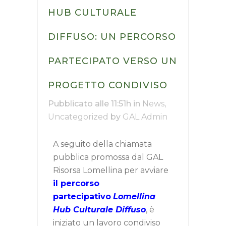
produttivi agricoli con finalità ambientale”
HUB CULTURALE
Nuovo termine:
20 luglio 2026 ore 16.00
DIFFUSO: UN PERCORSO
PARTECIPATO VERSO UN
PROGETTO CONDIVISO
Pubblicato alle 11:51h
in
News
,
Uncategorized
by
GAL Admin
A seguito della chiamata
pubblica promossa dal GAL
Risorsa Lomellina per avviare
il percorso
partecipativo
Lomellina
Hub Culturale Diffuso
, è
iniziato un lavoro condiviso