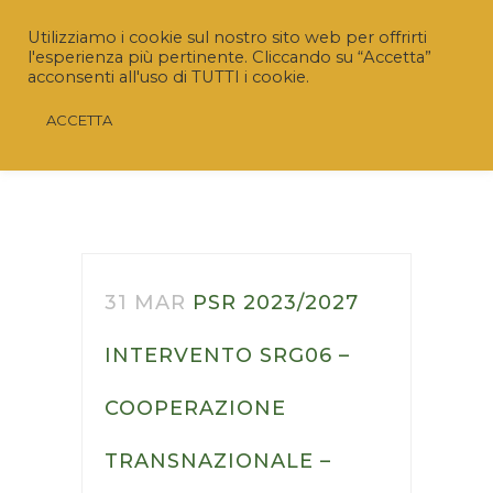
Utilizziamo i cookie sul nostro sito web per offrirti
l'esperienza più pertinente. Cliccando su “Accetta”
acconsenti all'uso di TUTTI i cookie.
ACCETTA
31 MAR
PSR 2023/2027
INTERVENTO SRG06 –
COOPERAZIONE
Riaperto il Bando “SRD04 – Investimenti non
TRANSNAZIONALE –
produttivi agricoli con finalità ambientale”