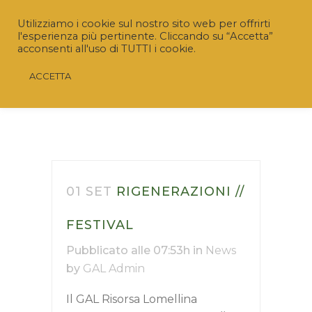
Utilizziamo i cookie sul nostro sito web per offrirti
l'esperienza più pertinente. Cliccando su “Accetta”
acconsenti all'uso di TUTTI i cookie.
ACCETTA
01 SET
RIGENERAZIONI //
FESTIVAL
Riaperto il Bando “SRD04 – Investimenti non
Pubblicato alle 07:53h
in
News
produttivi agricoli con finalità ambientale”
by
GAL Admin
Nuovo termine:
20 luglio 2026 ore 16.00
Il GAL Risorsa Lomellina