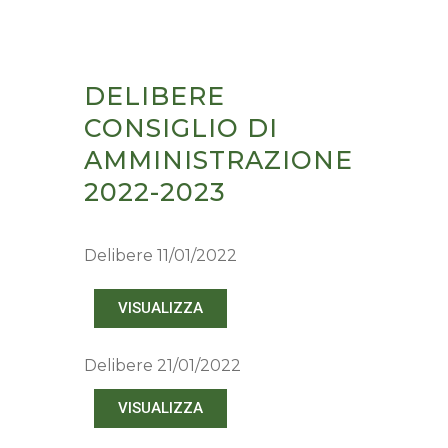
DELIBERE
Riaperto il Bando “SRD04 – Investimenti non
CONSIGLIO DI
produttivi agricoli con finalità ambientale”
AMMINISTRAZIONE
Nuovo termine:
20 luglio 2026 ore 16.00
2022-2023
Delibere 11/01/2022
VISUALIZZA
Delibere 21/01/2022
VISUALIZZA