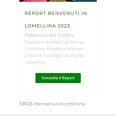
REPORT BENVENUTI IN
LOMELLINA 2023
Pubblicato alle 13:20h
in
Rassegna stampa Gal Risorsa
Lomellina
,
Rassegna stampa
orizzonti rurali
by
Gal Risorsa
Lomellina
Consulta il Report
TAGS:
BenvenutinLomellina