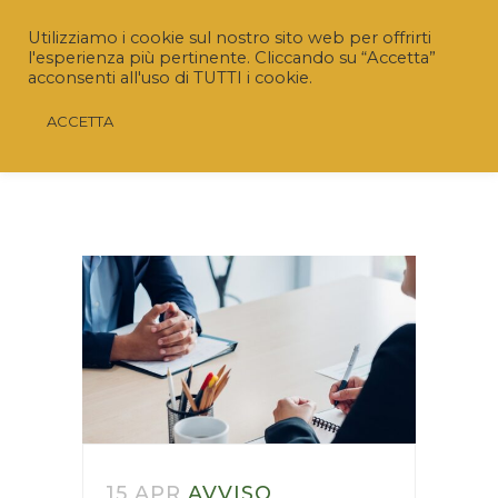
Utilizziamo i cookie sul nostro sito web per offrirti
l'esperienza più pertinente. Cliccando su “Accetta”
acconsenti all'uso di TUTTI i cookie.
ACCETTA
Riaperto il Bando “SRD04 – Investimenti non
produttivi agricoli con finalità ambientale”
Nuovo termine:
20 luglio 2026 ore 16.00
15 APR
AVVISO